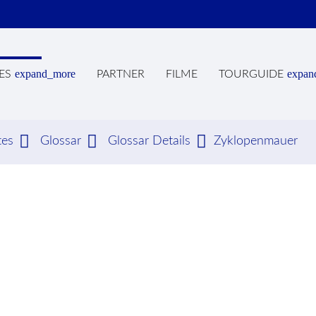
expand_more
expan
ES
PARTNER
FILME
TOURGUIDE
tes
Glossar
Glossar Details
Zyklopenmauer
hbegriffe
SUCH