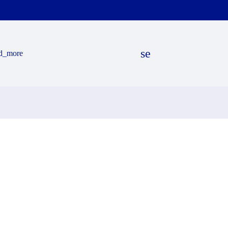
search
d_more
EN