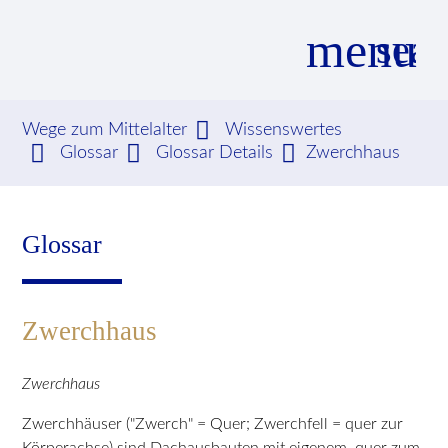
menu
sear
Wege zum Mittelalter
Wissenswertes
Glossar
Glossar Details
Zwerchhaus
Suchbegriffe
SUCHEN
Glossar
Zwerchhaus
Zwerchhaus
Zwerchhäuser ("Zwerch" = Quer; Zwerchfell = quer zur
Körperachse) sind Dachausbauten mit eigenem, quer zum