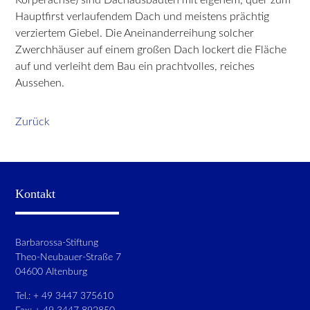
Hauptfirst verlaufendem Dach und meistens prächtig
verziertem Giebel. Die Aneinanderreihung solcher
Zwerchhäuser auf einem großen Dach lockert die Fläche
auf und verleiht dem Bau ein prachtvolles, reiches
Aussehen.
Zurück
Kontakt
Barbarossa-Stiftung
Theo-Neubauer-Straße 7
04600 Altenburg
Tel.: + 49 3447 375610