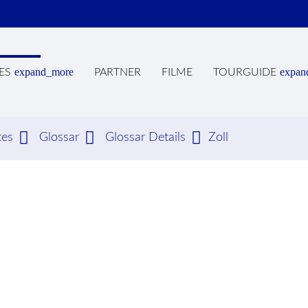
expand_more
expan
ES
PARTNER
FILME
TOURGUIDE
tes
Glossar
Glossar Details
Zoll
hbegriffe
SUCH