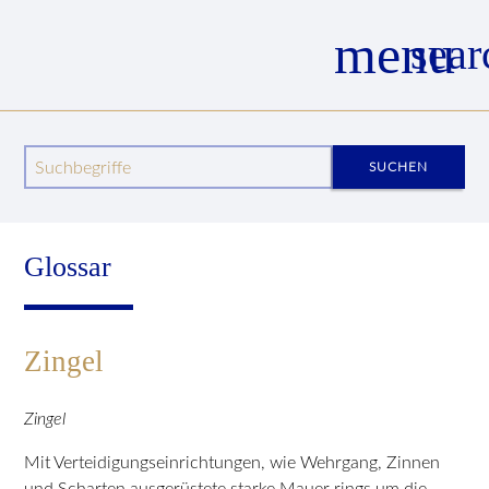
menu
sear
Wege zum Mittelalter
Wissenswertes
Glossar
Glossar Details
Zingel
Suchbegriffe
SUCHEN
Glossar
Zingel
Zingel
Mit Verteidigungseinrichtungen, wie Wehrgang, Zinnen
und Scharten ausgerüstete starke Mauer rings um die