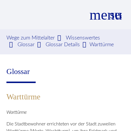
menu
sear
Wege zum Mittelalter
Wissenswertes
Glossar
Glossar Details
Warttürme
Suchbegriffe
SUCHEN
Glossar
Warttürme
Warttürme
Die Stadtbewohner errichteten vor der Stadt zuweilen
Warttürme (Warte, Wachtturm), um ihre Feldmark und