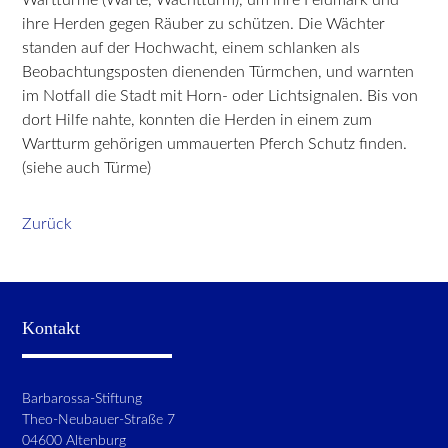
ihre Herden gegen Räuber zu schützen. Die Wächter
standen auf der Hochwacht, einem schlanken als
Beobachtungsposten dienenden Türmchen, und warnten
im Notfall die Stadt mit Horn- oder Lichtsignalen. Bis von
dort Hilfe nahte, konnten die Herden in einem zum
Wartturm gehörigen ummauerten Pferch Schutz finden.
(siehe auch Türme)
Zurück
Kontakt
Barbarossa-Stiftung
Theo-Neubauer-Straße 7
04600 Altenburg