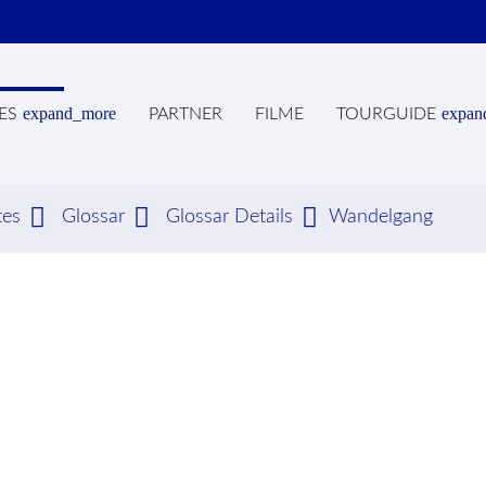
expand_more
expan
ES
PARTNER
FILME
TOURGUIDE
tes
Glossar
Glossar Details
Wandelgang
hbegriffe
SUCH