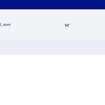
search
d_more
EN