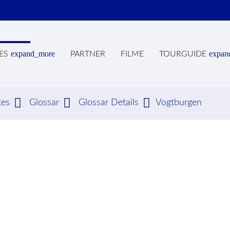
expand_more
expan
ES
PARTNER
FILME
TOURGUIDE
tes
Glossar
Glossar Details
Vogtburgen
hbegriffe
SUCH