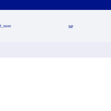
search
d_more
EN