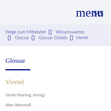
menu
sear
Wege zum Mittelalter
Wissenswertes
Glossar
Glossar Details
Viertel
Suchbegriffe
SUCHEN
Glossar
Viertel
Viertel
(Vierling, Vierlig)
Altes Weinmaß