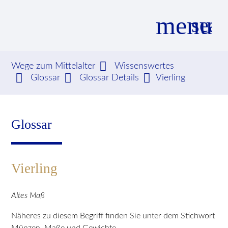
menu
sear
Wege zum Mittelalter
Wissenswertes
Glossar
Glossar Details
Vierling
Suchbegriffe
SUCHEN
Glossar
Vierling
Altes Maß
Näheres zu diesem Begriff finden Sie unter dem Stichwort
Münzen, Maße und Gewichte