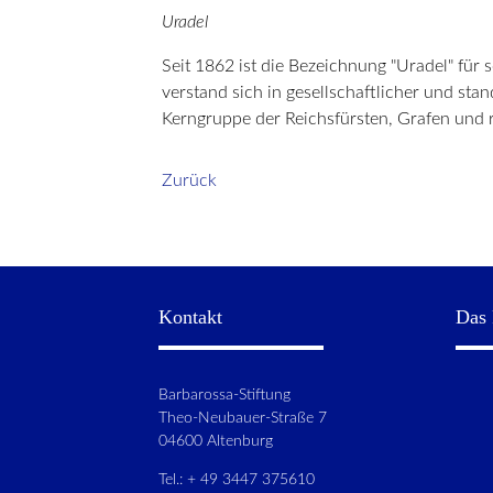
Uradel
Seit 1862 ist die Bezeichnung "Uradel" für s
verstand sich in gesellschaftlicher und st
Kerngruppe der Reichsfürsten, Grafen und r
Zurück
Kontakt
Das 
Barbarossa-Stiftung
Theo-Neubauer-Straße 7
04600 Altenburg
Tel.: + 49 3447 375610