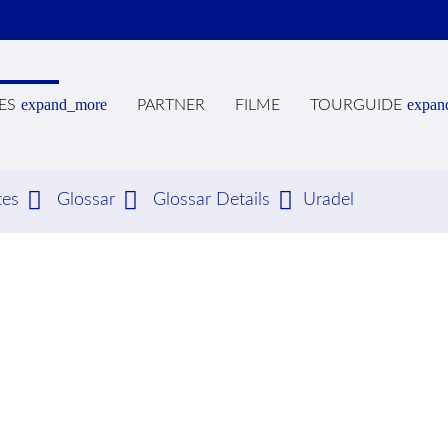
expand_more
expan
ES
PARTNER
FILME
TOURGUIDE
tes
Glossar
Glossar Details
Uradel
hbegriffe
SUCH