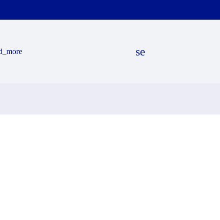
search
d_more
EN