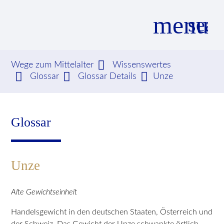
menu
sear
Wege zum Mittelalter
Wissenswertes
Glossar
Glossar Details
Unze
Suchbegriffe
SUCHEN
Glossar
Unze
Alte Gewichtseinheit
Handelsgewicht in den deutschen Staaten, Österreich und
der Schweiz. Das Gewicht der Unze schwankte örtlich