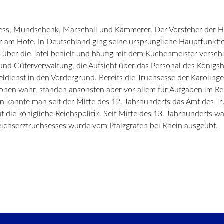
sess, Mundschenk, Marschall und Kämmerer. Der Vorsteher der Ho
r am Hofe. In Deutschland ging seine ursprüngliche Hauptfunkti
ht über die Tafel behielt und häufig mit dem Küchenmeister vers
 und Güterverwaltung, die Aufsicht über das Personal des Königs
Tafeldienst in den Vordergrund. Bereits die Truchsesse der Karolin
ionen wahr, standen ansonsten aber vor allem für Aufgaben im Re
en kannte man seit der Mitte des 12. Jahrhunderts das Amt des Tr
die königliche Reichspolitik. Seit Mitte des 13. Jahrhunderts wa
eichserztruchsesses wurde vom Pfalzgrafen bei Rhein ausgeübt.