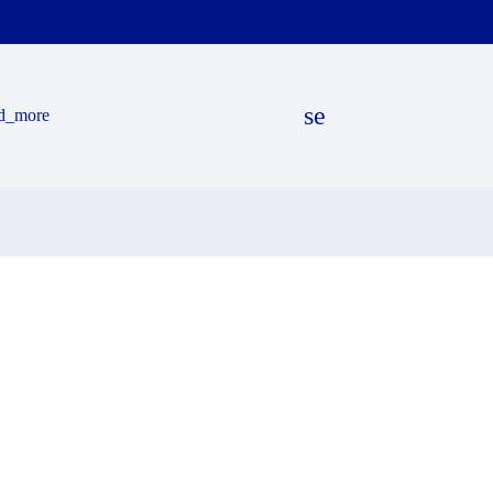
search
d_more
EN