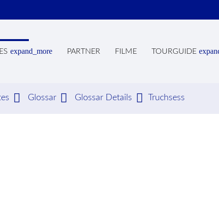
expand_more
expan
ES
PARTNER
FILME
TOURGUIDE
tes
Glossar
Glossar Details
Truchsess
hbegriffe
SUCH