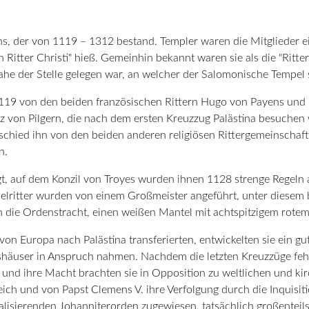
ns, der von 1119 – 1312 bestand. Templer waren die Mitglieder ei
en Ritter Christi" hieß. Gemeinhin bekannt waren sie als die "Rit
ahe der Stelle gelegen war, an welcher der Salomonische Tempel 
119 von den beiden französischen Rittern Hugo von Payens und
z von Pilgern, die nach dem ersten Kreuzzug Palästina besuchen w
chied ihn von den beiden anderen religiösen Rittergemeinschaf
n.
t, auf dem Konzil von Troyes wurden ihnen 1128 strenge Regeln au
elritter wurden von einem Großmeister angeführt, unter diesem b
 die Ordenstracht, einen weißen Mantel mit achtspitzigem rotem K
on Europa nach Palästina transferierten, entwickelten sie ein g
häuser in Anspruch nahmen. Nachdem die letzten Kreuzzüge fehl
 und ihre Macht brachten sie in Opposition zu weltlichen und k
eich und von Papst Clemens V. ihre Verfolgung durch die Inquis
valisierenden Johanniterorden zugewiesen, tatsächlich großenteils