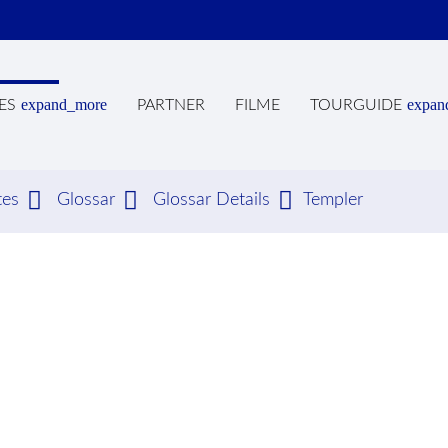
expand_more
expan
ES
PARTNER
FILME
TOURGUIDE
tes
Glossar
Glossar Details
Templer
hbegriffe
SUCH