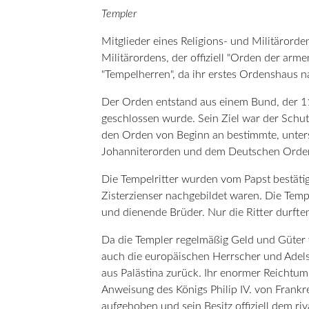
Templer
Mitglieder eines Religions- und Militärorde
Militärordens, der offiziell "Orden der arm
"Tempelherren", da ihr erstes Ordenshaus n
Der Orden entstand aus einem Bund, der 1
geschlossen wurde. Sein Ziel war der Schut
den Orden von Beginn an bestimmte, unters
Johanniterorden und dem Deutschen Orde
Die Tempelritter wurden vom Papst bestätig
Zisterzienser nachgebildet waren. Die Temp
und dienende Brüder. Nur die Ritter durften
Da die Templer regelmäßig Geld und Güter v
auch die europäischen Herrscher und Adels
aus Palästina zurück. Ihr enormer Reichtum
Anweisung des Königs Philip IV. von Frankr
aufgehoben und sein Besitz offiziell dem ri