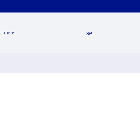
search
d_more
EN