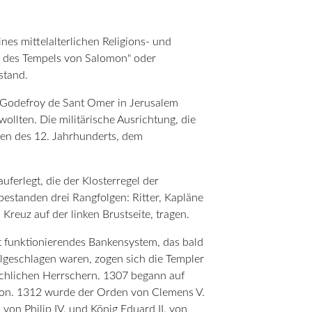
nes mittelalterlichen Religions- und
ter des Tempels von Salomon" oder
stand.
 Godefroy de Sant Omer in Jerusalem
ollten. Die militärische Ausrichtung, die
ten des 12. Jahrhunderts, dem
ferlegt, die der Klosterregel der
estanden drei Rangfolgen: Ritter, Kapläne
reuz auf der linken Brustseite, tragen.
ut funktionierendes Bankensystem, das bald
geschlagen waren, zogen sich die Templer
irchlichen Herrschern. 1307 begann auf
ition. 1312 wurde der Orden von Clemens V.
 von Philip IV. und König Eduard II. von