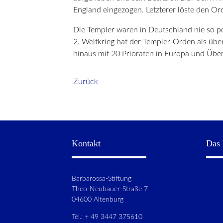
England eingezogen. Letzterer löste den Or
Die Templer waren in Deutschland nie so p
2. Weltkrieg hat der Templer-Orden als üb
hinaus mit 20 Prioraten in Europa und Über
Zurück
Kontakt
Das 
Barbarossa-Stiftung
Theo-Neubauer-Straße 7
04600 Altenburg
Tel.: + 49 3447 375610