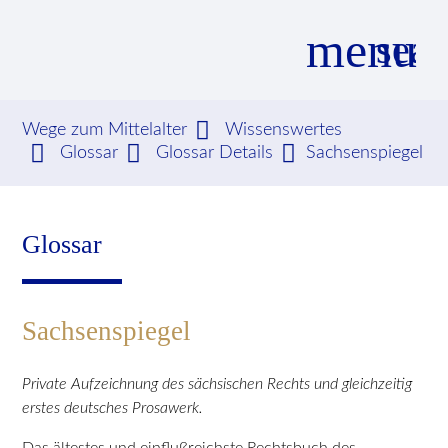
menu
sear
Wege zum Mittelalter
Wissenswertes
Glossar
Glossar Details
Sachsenspiegel
Suchbegriffe
SUCHEN
Glossar
Sachsenspiegel
Private Aufzeichnung des sächsischen Rechts und gleichzeitig
erstes deutsches Prosawerk.
Das ältestes und einflußreichste Rechtsbuch des