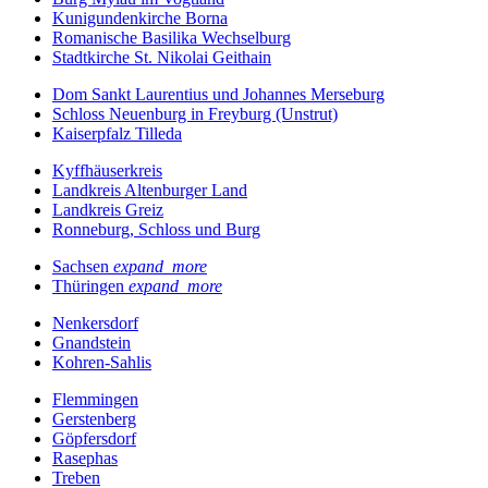
Kunigundenkirche Borna
Romanische Basilika Wechselburg
Stadtkirche St. Nikolai Geithain
Dom Sankt Laurentius und Johannes Merseburg
Schloss Neuenburg in Freyburg (Unstrut)
Kaiserpfalz Tilleda
Kyffhäuserkreis
Landkreis Altenburger Land
Landkreis Greiz
Ronneburg, Schloss und Burg
Sachsen
expand_more
Thüringen
expand_more
Nenkersdorf
Gnandstein
Kohren-Sahlis
Flemmingen
Gerstenberg
Göpfersdorf
Rasephas
Treben