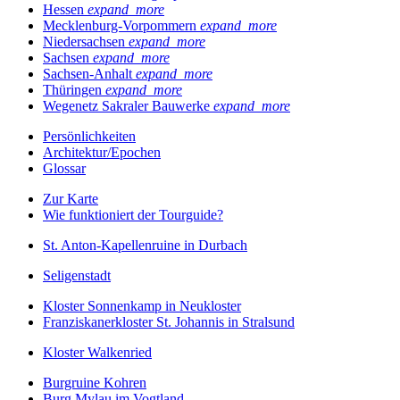
Hessen
expand_more
Mecklenburg-Vorpommern
expand_more
Niedersachsen
expand_more
Sachsen
expand_more
Sachsen-Anhalt
expand_more
Thüringen
expand_more
Wegenetz Sakraler Bauwerke
expand_more
Persönlichkeiten
Architektur/Epochen
Glossar
Zur Karte
Wie funktioniert der Tourguide?
St. Anton-Kapellenruine in Durbach
Seligenstadt
Kloster Sonnenkamp in Neukloster
Franziskanerkloster St. Johannis in Stralsund
Kloster Walkenried
Burgruine Kohren
Burg Mylau im Vogtland