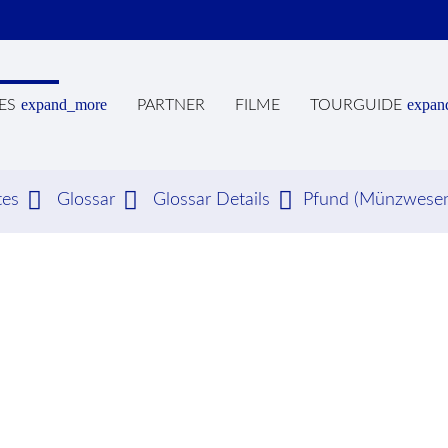
expand_more
expan
ES
PARTNER
FILME
TOURGUIDE
tes
Glossar
Glossar Details
Pfund (Münzwese
hbegriffe
SUCH