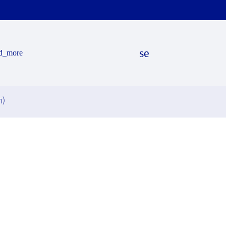
search
d_more
n)
EN