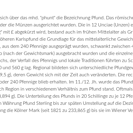
 sich über das mhd. "phunt" die Bezeichnung Pfund. Das römische
 der die Münzen ausgerichtet wurden. Die in 12 Unciae (Unzen) ei
" mit £ abgekürzt wird, bestand auch im frühen Mittelalter als 
öheren Karlspfund die Grundlage für das mittelalterliche Gewi
, aus dem 240 Pfennige ausgeprägt wurden, schwankt zwischen 4
rco (nach der Gewichtsmark) ausgebracht wurden und die einzeln
chs, der Verfall des Pfennigs und lokale Traditionen führten zu
 und 560 g lag. Regional bildeten sich unterschiedliche Pfundgew
9,5 g), deren Gewicht sich mit der Zeit auch veränderten. Die re
oder 240 Pfennige blieb erhalten. Im 11./12. Jh. wurde das Pfu
nach Region in verschiedenem Verhältnis zum Pfund stand. Oftmals
8,894 g). Die Unterteilung des Pfunds in 20 Schillinge zu je 12 P
hen Währung Pfund Sterling bis zur späten Umstellung auf die De
ng die Kölner Mark (seit 1821 zu 233,865 g) bis sie im Wiener V