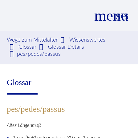
menu
sear
Wege zum Mittelalter
Wissenswertes
Glossar
Glossar Details
Suchbegriffe
SUCHEN
pes/pedes/passus
Glossar
pes/pedes/passus
Altes Längenmaß
1 pes (Fuß) entsprach ca. 30 cm. 1 passus