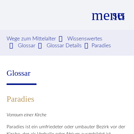
menu
sear
Wege zum Mittelalter
Wissenswertes
Glossar
Glossar Details
Paradies
Suchbegriffe
SUCHEN
Glossar
Paradies
Vorraum einer Kirche
Paradies ist ein umfriedeter oder umbauter Bezirk vor der
Kirche, der als Vorhalle oder Atrium ausgebildet ist.