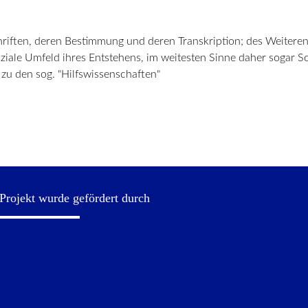
chriften, deren Bestimmung und deren Transkription; des Weiteren
iale Umfeld ihres Entstehens, im weitesten Sinne daher sogar S
 zu den sog. "Hilfswissenschaften"
Projekt wurde gefördert durch