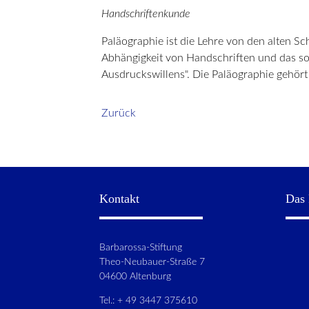
Handschriftenkunde
Paläographie ist die Lehre von den alten S
Abhängigkeit von Handschriften und das soz
Ausdruckswillens". Die Paläographie gehört
Zurück
Kontakt
Das 
Barbarossa-Stiftung
Theo-Neubauer-Straße 7
04600 Altenburg
Tel.: + 49 3447 375610