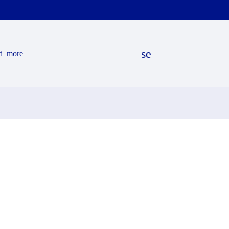
search
d_more
EN