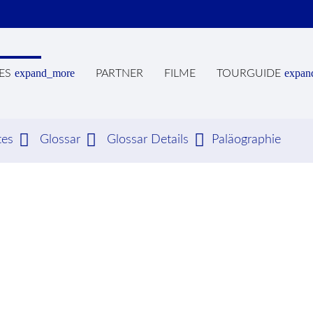
expand_more
expan
ES
PARTNER
FILME
TOURGUIDE
tes
Glossar
Glossar Details
Paläographie
hbegriffe
SUCH