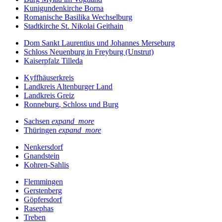
Kunigundenkirche Borna
Romanische Basilika Wechselburg
Stadtkirche St. Nikolai Geithain
Dom Sankt Laurentius und Johannes Merseburg
Schloss Neuenburg in Freyburg (Unstrut)
Kaiserpfalz Tilleda
Kyffhäuserkreis
Landkreis Altenburger Land
Landkreis Greiz
Ronneburg, Schloss und Burg
Sachsen
expand_more
Thüringen
expand_more
Nenkersdorf
Gnandstein
Kohren-Sahlis
Flemmingen
Gerstenberg
Göpfersdorf
Rasephas
Treben