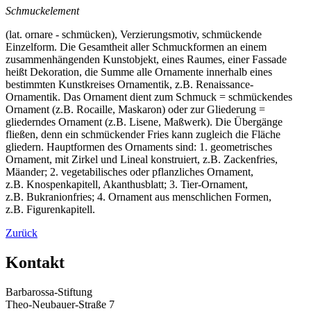
Schmuckelement
(lat. ornare - schmücken), Verzierungsmotiv, schmückende
Einzelform. Die Gesamtheit aller Schmuckformen an einem
zusammenhängenden Kunstobjekt, eines Raumes, einer Fassade
heißt Dekoration, die Summe alle Ornamente innerhalb eines
bestimmten Kunstkreises Ornamentik, z.B. Renaissance-
Ornamentik. Das Ornament dient zum Schmuck = schmückendes
Ornament (z.B. Rocaille, Maskaron) oder zur Gliederung =
gliederndes Ornament (z.B. Lisene, Maßwerk). Die Übergänge
fließen, denn ein schmückender Fries kann zugleich die Fläche
gliedern. Hauptformen des Ornaments sind: 1. geometrisches
Ornament, mit Zirkel und Lineal konstruiert, z.B. Zackenfries,
Mäander; 2. vegetabilisches oder pflanzliches Ornament,
z.B. Knospenkapitell, Akanthusblatt; 3. Tier-Ornament,
z.B. Bukranionfries; 4. Ornament aus menschlichen Formen,
z.B. Figurenkapitell.
Zurück
Kontakt
Barbarossa-Stiftung
Theo-Neubauer-Straße 7