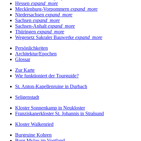
Hessen
expand_more
Mecklenburg-Vorpommern
expand_more
Niedersachsen
expand_more
Sachsen
expand_more
Sachsen-Anhalt
expand_more
Thüringen
expand_more
Wegenetz Sakraler Bauwerke
expand_more
Persönlichkeiten
Architektur/Epochen
Glossar
Zur Karte
Wie funktioniert der Tourguide?
St. Anton-Kapellenruine in Durbach
Seligenstadt
Kloster Sonnenkamp in Neukloster
Franziskanerkloster St. Johannis in Stralsund
Kloster Walkenried
Burgruine Kohren
Burg Mylau im Vogtland