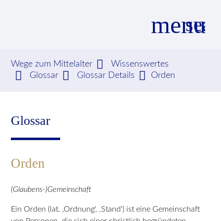
menu
sear
Wege zum Mittelalter
Wissenswertes
Glossar
Glossar Details
Orden
Suchbegriffe
SUCHEN
Glossar
Orden
(Glaubens-)Gemeinschaft
Ein Orden (lat. ,Ordnung', ,Stand') ist eine Gemeinschaft
von Personen, die sich einer christlich begründeten