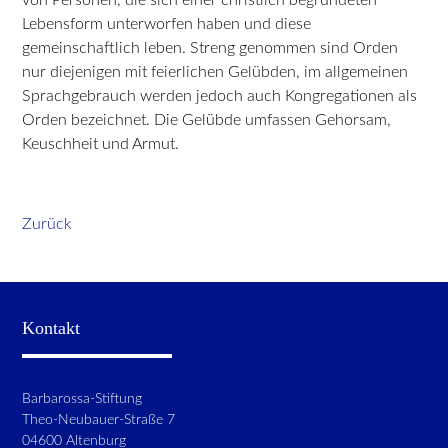
Lebensform unterworfen haben und diese
gemeinschaftlich leben. Streng genommen sind Orden
nur diejenigen mit feierlichen Gelübden, im allgemeinen
Sprachgebrauch werden jedoch auch Kongregationen als
Orden bezeichnet. Die Gelübde umfassen Gehorsam,
Keuschheit und Armut.
Zurück
Kontakt
Barbarossa-Stiftung
Theo-Neubauer-Straße 7
04600 Altenburg