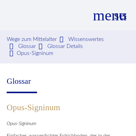
menu
sear
Wege zum Mittelalter
Wissenswertes
Glossar
Glossar Details
Suchbegriffe
SUCHEN
Opus-Signinum
Glossar
Opus-Signinum
Opus-Signinum
Einfacher, wasserdichter Estrichboden, der in der