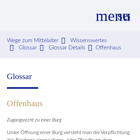
menu
sear
Wege zum Mittelalter
Wissenswertes
Glossar
Glossar Details
Offenhaus
Suchbegriffe
SUCHEN
Glossar
Offenhaus
Zugangsrecht zu einer Burg
Unter Öffnung einer Burg versteht man die Verpflichtung
des Besitzers einer Lehens- oder Pfandburg, dem