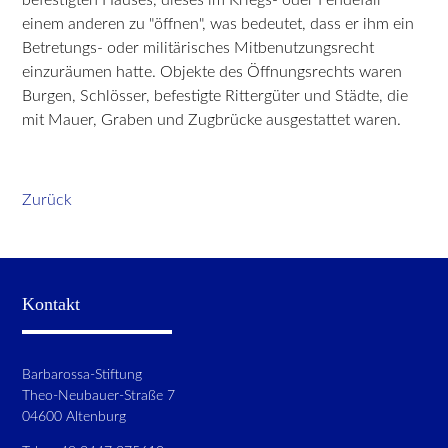
einem anderen zu "öffnen", was bedeutet, dass er ihm ein
Betretungs- oder militärisches Mitbenutzungsrecht
einzuräumen hatte. Objekte des Öffnungsrechts waren
Burgen, Schlösser, befestigte Rittergüter und Städte, die
mit Mauer, Graben und Zugbrücke ausgestattet waren.
Zurück
Kontakt
Barbarossa-Stiftung
Theo-Neubauer-Straße 7
04600 Altenburg