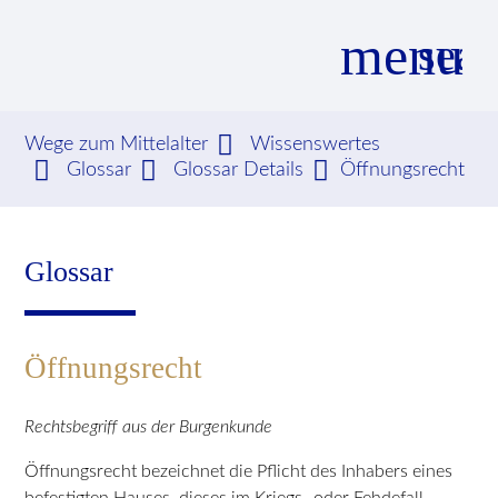
menu
sear
Wege zum Mittelalter
Wissenswertes
Glossar
Glossar Details
Öffnungsrecht
Suchbegriffe
SUCHEN
Glossar
Öffnungsrecht
Rechtsbegriff aus der Burgenkunde
Öffnungsrecht bezeichnet die Pflicht des Inhabers eines
befestigten Hauses, dieses im Kriegs- oder Fehdefall