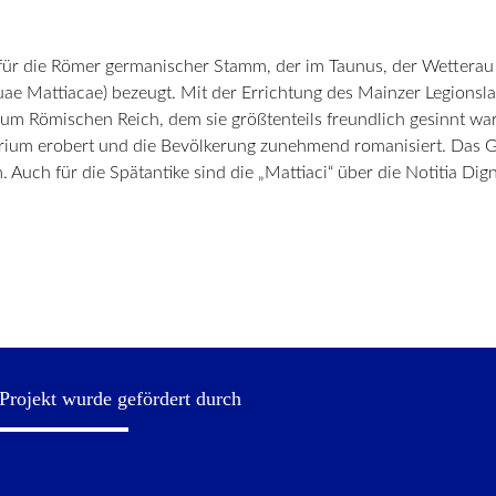
, für die Römer germanischer Stamm, der im Taunus, der Wettera
uae Mattiacae) bezeugt. Mit der Errichtung des Mainzer Legionslage
zum Römischen Reich, dem sie größtenteils freundlich gesinnt wa
torium erobert und die Bevölkerung zunehmend romanisiert. Das G
 Auch für die Spätantike sind die „Mattiaci“ über die Notitia Dig
Projekt wurde gefördert durch