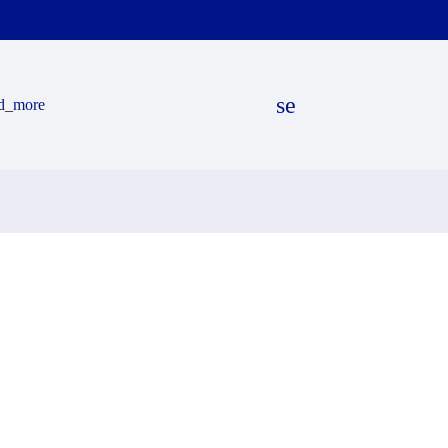
search
d_more
EN