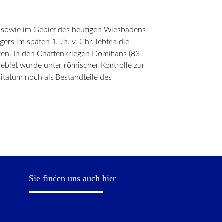
u sowie im Gebiet des heutigen Wiesbadens
rs im späten 1. Jh. v. Chr. lebten die
ren. In den Chattenkriegen Domitians (83 –
ebiet wurde unter römischer Kontrolle zur
nitatum noch als Bestandteile des
Sie finden uns auch hier