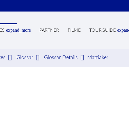
expand_more
expan
ES
PARTNER
FILME
TOURGUIDE
tes
Glossar
Glossar Details
Mattiaker
hbegriffe
SUCH