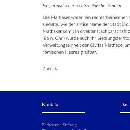
Ein germanischer rechtsrheinischer Stamm
Die Mattiaker waren ein rechtsrheinischer
siedelte, wie der antike Name der Stadt (Aq
Mattiaker somit in direkter Nachbarschaft 
86 n. Chr.) wurde auch ihr Siedlungsterri
Verwaltungseinheit der Civitas Mattiacorum.
römischen Heeres greifbar.
Zurück
Kontakt
Das 
Barbarossa-Stiftung