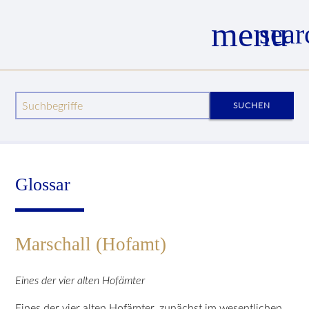
menu
sear
Wege zum Mittelalter
Wissenswertes
Glossar
Glossar Details
Suchbegriffe
SUCHEN
Marschall (Hofamt)
Glossar
Marschall (Hofamt)
Eines der vier alten Hofämter
Eines der vier alten Hofämter, zunächst im wesentlichen