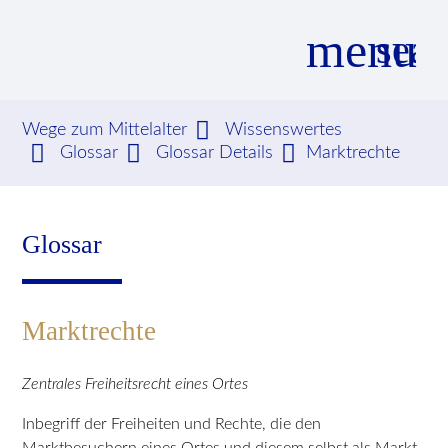
menu
sear
Wege zum Mittelalter
Wissenswertes
Glossar
Glossar Details
Marktrechte
Suchbegriffe
SUCHEN
Glossar
Marktrechte
Zentrales Freiheitsrecht eines Ortes
Inbegriff der Freiheiten und Rechte, die den
Marktbesuchern eines Ortes und diesem selbst als Markt