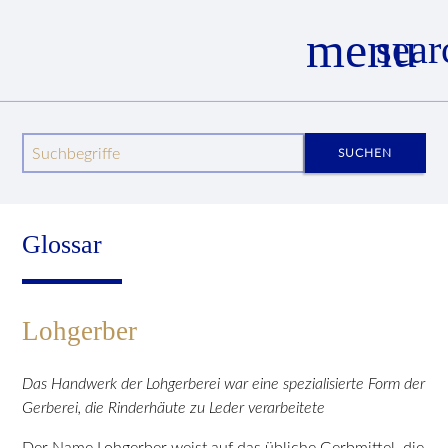
menu
sear
Wege zum Mittelalter
Wissenswertes
Glossar
Glossar Details
Lohgerber
Suchbegriffe
SUCHEN
Glossar
Lohgerber
Das Handwerk der Lohgerberei war eine spezialisierte Form der
Gerberei, die Rinderhäute zu Leder verarbeitete
Der Name Lohgerber weist auf das übliche Gerbmittel, die