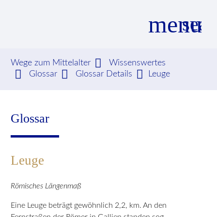
menu
sear
Wege zum Mittelalter
Wissenswertes
Glossar
Glossar Details
Leuge
Suchbegriffe
SUCHEN
Glossar
Leuge
Römisches Längenmaß
Eine Leuge beträgt gewöhnlich 2,2, km. An den
Fernstraßen der Römer in Gallien standen sog.