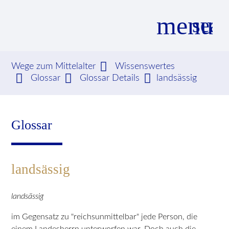
menu
sear
Wege zum Mittelalter
Wissenswertes
Glossar
Glossar Details
landsässig
Suchbegriffe
SUCHEN
Glossar
landsässig
landsässig
im Gegensatz zu "reichsunmittelbar" jede Person, die
einem Landesherrn unterworfen war. Doch auch die