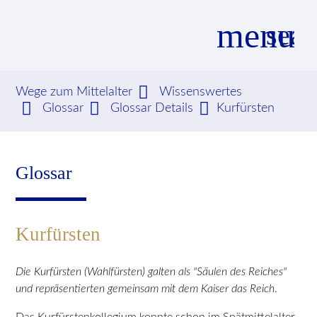
menu
sear
Wege zum Mittelalter
Wissenswertes
Glossar
Glossar Details
Kurfürsten
Suchbegriffe
SUCHEN
Glossar
Kurfürsten
Die Kurfürsten (Wahlfürsten) galten als "Säulen des Reiches"
und repräsentierten gemeinsam mit dem Kaiser das Reich
.
Das Kurfürstenkollegium konnte schon im Spätmittelalter