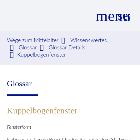
menu
sear
Wege zum Mittelalter
Wissenswertes
Glossar
Glossar Details
Suchbegriffe
SUCHEN
Kuppelbogenfenster
Glossar
Kuppelbogenfenster
Fensterform
Näheres zu diesem Begriff finden Sie unter dem Stichwort