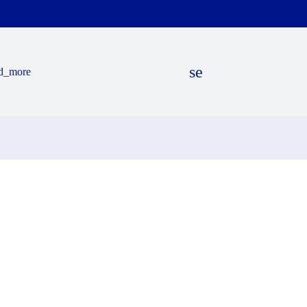
search
d_more
EN