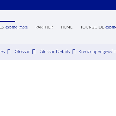
expand_more
expan
ES
PARTNER
FILME
TOURGUIDE
tes
Glossar
Glossar Details
Kreuzrippengewöl
hbegriffe
SUCH