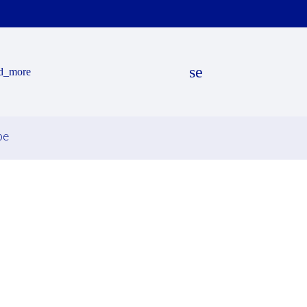
search
d_more
be
EN