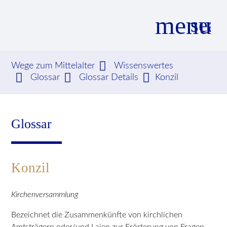
menu
sear
Wege zum Mittelalter
Wissenswertes
Glossar
Glossar Details
Konzil
Suchbegriffe
SUCHEN
Glossar
Konzil
Kirchenversammlung
Bezeichnet die Zusammenkünfte von kirchlichen
Amtsträgern oder/und Laien zur Erörterung von Fragen