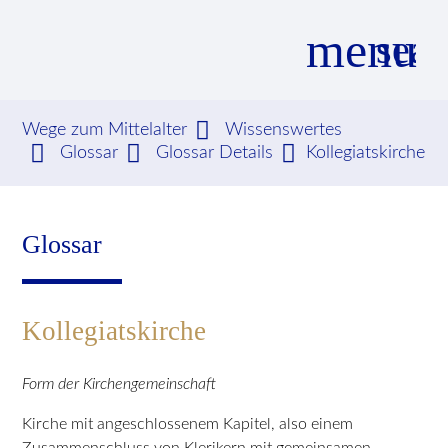
menu
sear
Wege zum Mittelalter
Wissenswertes
Glossar
Glossar Details
Kollegiatskirche
Suchbegriffe
SUCHEN
Glossar
Kollegiatskirche
Form der Kirchengemeinschaft
Kirche mit angeschlossenem Kapitel, also einem
Zusammenschluss von Klerikern mit gemeinsamen