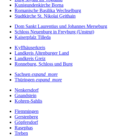
Kunigundenkirche Borna
Romanische Basilika Wechselburg
Stadtkirche St. Nikolai Geithain
Dom Sankt Laurentius und Johannes Merseburg
Schloss Neuenburg in Freyburg (Unstrut)
Kaiserpfalz Tilleda
Kyffhäuserkreis
Landkreis Altenburger Land
Landkreis Greiz
Ronneburg, Schloss und Burg
Sachsen
expand_more
Thüringen
expand_more
Nenkersdorf
Gnandstein
Kohren-Sahlis
Flemmingen
Gerstenberg
Göpfersdorf
Rasephas
Treben