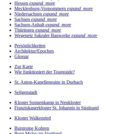
Hessen
expand_more
Mecklenburg-Vorpommern
expand_more
Niedersachsen
expand_more
Sachsen
expand_more
Sachsen-Anhalt
expand_more
Thüringen
expand_more
Wegenetz Sakraler Bauwerke
expand_more
Persönlichkeiten
Architektur/Epochen
Glossar
Zur Karte
Wie funktioniert der Tourguide?
St. Anton-Kapellenruine in Durbach
Seligenstadt
Kloster Sonnenkamp in Neukloster
Franziskanerkloster St. Johannis in Stralsund
Kloster Walkenried
Burgruine Kohren
Burg Mylau im Vogtland