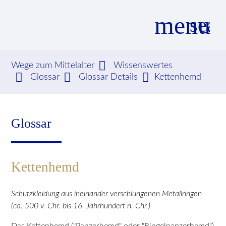
menu
sear
Wege zum Mittelalter
Wissenswertes
Glossar
Glossar Details
Kettenhemd
Suchbegriffe
SUCHEN
Glossar
Kettenhemd
Schutzkleidung aus ineinander verschlungenen Metallringen
(ca. 500 v. Chr. bis 16. Jahrhundert n. Chr.)
Das Kettenhemd ("Panzerhemd" oder "Ringelpanzerhemd")