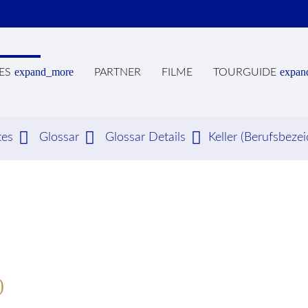
expand_more
expan
ES
PARTNER
FILME
TOURGUIDE
tes
Glossar
Glossar Details
Keller (Berufsbeze
hbegriffe
SUCH
)