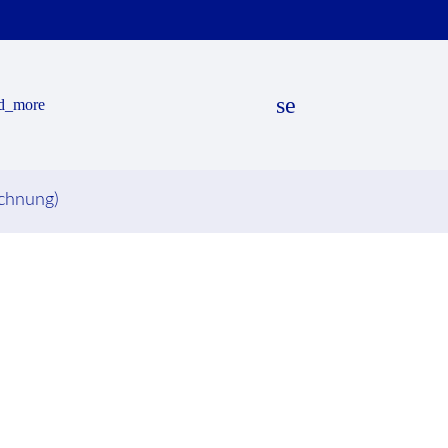
search
d_more
ichnung)
EN