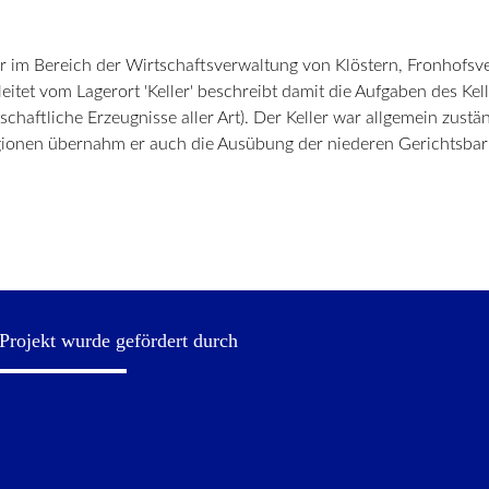
mter im Bereich der Wirtschaftsverwaltung von Klöstern, Fronhofsv
itet vom Lagerort 'Keller' beschreibt damit die Aufgaben des Kel
schaftliche Erzeugnisse aller Art). Der Keller war allgemein zust
gionen übernahm er auch die Ausübung der niederen Gerichtsbark
Projekt wurde gefördert durch