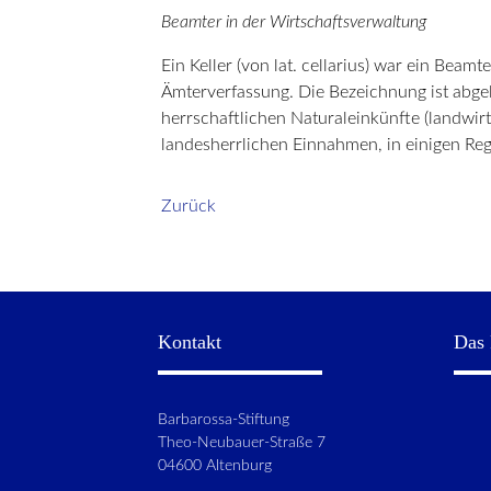
Beamter in der Wirtschaftsverwaltung
Ein Keller (von lat. cellarius) war ein Bea
Ämterverfassung. Die Bezeichnung ist abgele
herrschaftlichen Naturaleinkünfte (landwirt
landesherrlichen Einnahmen, in einigen Re
Zurück
Kontakt
Das 
Barbarossa-Stiftung
Theo-Neubauer-Straße 7
04600 Altenburg