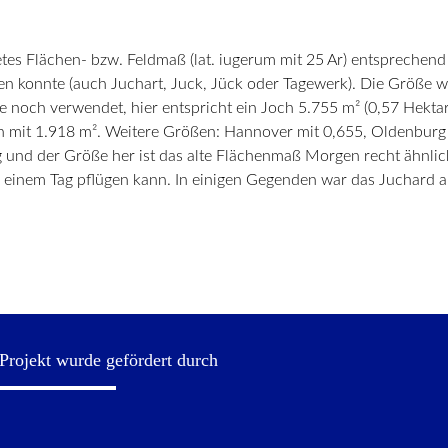
es Flächen- bzw. Feldmaß (lat. iugerum mit 25 Ar) entsprechend 
 konnte (auch Juchart, Juck, Jück oder Tagewerk). Die Größe wa
e noch verwendet, hier entspricht ein Joch 5.755 m² (0,57 Hektar);
ch mit 1.918 m². Weitere Größen: Hannover mit 0,655, Oldenburg 
 und der Größe her ist das alte Flächenmaß Morgen recht ähnlic
inem Tag pflügen kann. In einigen Gegenden war das Juchard ab
Projekt wurde gefördert durch