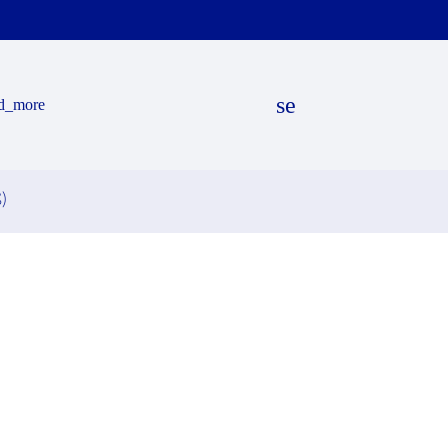
search
d_more
)
EN