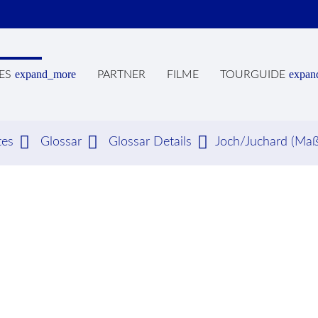
expand_more
expan
ES
PARTNER
FILME
TOURGUIDE
tes
Glossar
Glossar Details
Joch/Juchard (Maß
hbegriffe
SUCH