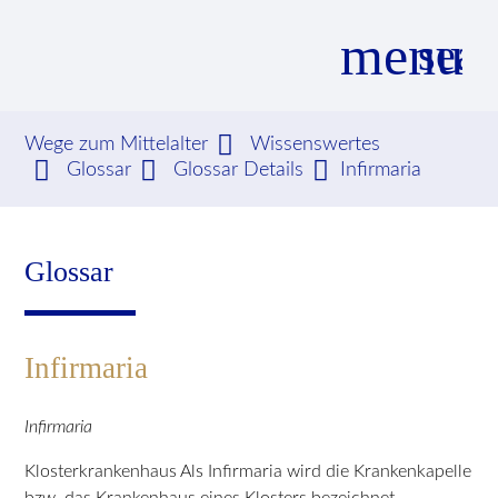
menu
sear
Wege zum Mittelalter
Wissenswertes
Glossar
Glossar Details
Infirmaria
Suchbegriffe
SUCHEN
Glossar
Infirmaria
Infirmaria
Klosterkrankenhaus Als Infirmaria wird die Krankenkapelle
bzw. das Krankenhaus eines Klosters bezeichnet.