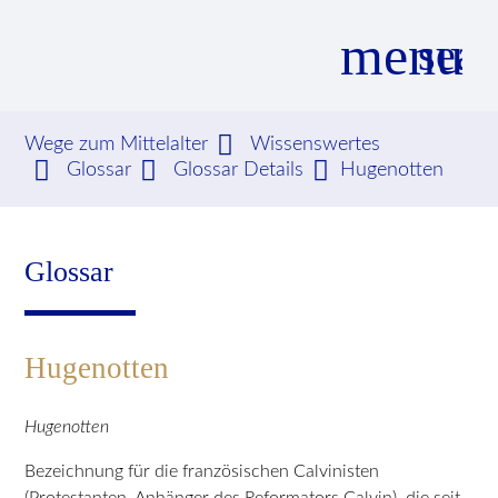
menu
sear
Wege zum Mittelalter
Wissenswertes
Glossar
Glossar Details
Hugenotten
Suchbegriffe
SUCHEN
Glossar
Hugenotten
Hugenotten
Bezeichnung für die französischen Calvinisten
(Protestanten, Anhänger des Reformators Calvin), die seit