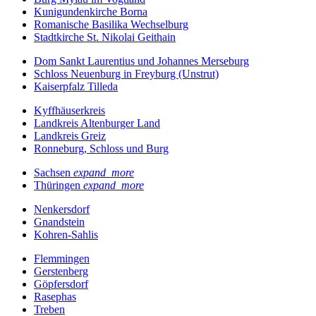
Kunigundenkirche Borna
Romanische Basilika Wechselburg
Stadtkirche St. Nikolai Geithain
Dom Sankt Laurentius und Johannes Merseburg
Schloss Neuenburg in Freyburg (Unstrut)
Kaiserpfalz Tilleda
Kyffhäuserkreis
Landkreis Altenburger Land
Landkreis Greiz
Ronneburg, Schloss und Burg
Sachsen
expand_more
Thüringen
expand_more
Nenkersdorf
Gnandstein
Kohren-Sahlis
Flemmingen
Gerstenberg
Göpfersdorf
Rasephas
Treben