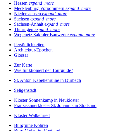
Hessen
expand_more
Mecklenburg-Vorpommern
expand_more
Niedersachsen
expand_more
Sachsen
expand_more
Sachsen-Anhalt
expand_more
Thüringen
expand_more
Wegenetz Sakraler Bauwerke
expand_more
Persönlichkeiten
Architektur/Epochen
Glossar
Zur Karte
Wie funktioniert der Tourguide?
St. Anton-Kapellenruine in Durbach
Seligenstadt
Kloster Sonnenkamp in Neukloster
Franziskanerkloster St. Johannis in Stralsund
Kloster Walkenried
Burgruine Kohren
Burg Mylau im Vogtland