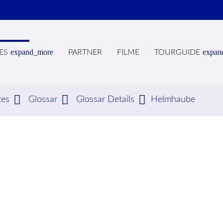
expand_more
expan
ES
PARTNER
FILME
TOURGUIDE
tes
Glossar
Glossar Details
Helmhaube
hbegriffe
SUCH