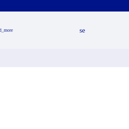
search
d_more
EN