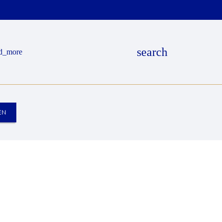
search
d_more
EN