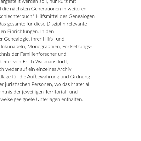
gestellt werden soll, nur kurz mit
d die nächsten Generationen in weiteren
schlechterbuch", Hilfsmittel des Genealogen
das gesamte für diese Disziplin relevante
nen Einrichtungen. In den
r Genealogie, ihrer Hilfs- und
 Inkunabeln, Monographien, Fortsetzungs-
chnis der Familienforscher und
rbeitet von Erich Wasmansdorff,
ch weder auf ein einzelnes Archiv
undlage für die Aufbewahrung und Ordnung
er juristischen Personen, wo das Material
tnis der jeweiligen Territorial- und
weise geeignete Unterlagen enthalten.