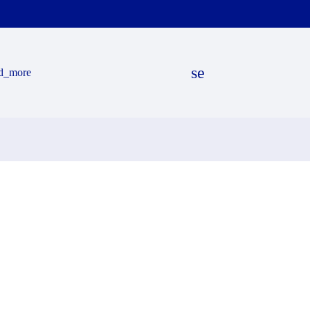
search
d_more
EN