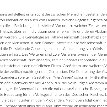
ammung aufstellen) untersucht die zwischen Menschen bestehend
von Individuen als auch von Familien. Welche Regeln für geneal
sich diese Beziehungen darstellen? Wo und zu welcher Zeit waren
ch etwas über ein Individuum oder eine Familie und deren Absta
nden werden. Die Genealogie als Hilfswissenschaft beschäftigt s
en der Menschen. A. von Brandt unterteilt diese Wissenschaft in
d die Darstellende Genealogie, die die Abstammungsverhältniss
iduen erfasst. Des Weiteren sind zwei Verfahrensweisen der Gene
 Vorfahrenschaft, zum anderen, zeitlich vorwärts schreitend, di
z besteht aus den natürlichen Eltern, Großeltern und weiteren V
te der zeitlich nachfolgenden Generation. Die Darstellung der As
 Aszendenz spielte in Gestalt der "Vier Ahnen" schon im Mittelalt
len den Nachweis der vier Ahnen, d.h. der vollblütigen Abstammu
erlangte die Ahnentafel durch die nationalsozialistische Rassege
 Bedeutung für alle Volksgeschichten des Deutschen Reiches. Die
 Sie beginnt unten mit dem Probanden. Nach oben folgt dann jed
m Ehepaar steht links der Mann, unmittelbar anschließend recht