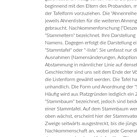
beginnend mit den Eltern des Probanden, m
der Tafelform vorzuziehen. Die "Ahnenrei
jeweils Ahnenlisten für die weiteren Ahneng
gebraucht. Nachkommenforschung ("Deszend
"Stammeltern" bezeichnet. Ihre Darstellung
Namens. Dagegen erfolgt die Darstellung 
"Stammtafel" oder "-liste". Sie umfasst nu
Ausnahmen (Namensänderungen, Adoption, a
Abstammung in männlicher Linie auf densel
Geschlechter sind uns seit dem Ende der Vö
die Listenform gewählt werden. Die Tafel ha
unhandlich. Die Form und Anordnung der "S
Häufig wird aus Platzgründen lediglich ein
"Stammbaum" bezeichnet, jedoch sind beide
einer Stammtafel. Auf dem Stammbaum werd
oben wächst, erscheint hier der Stammvate
Zweige seitwärts ausgestreckt, bis die jüngs
Nachkommenschaft an, wobei jede Generatio