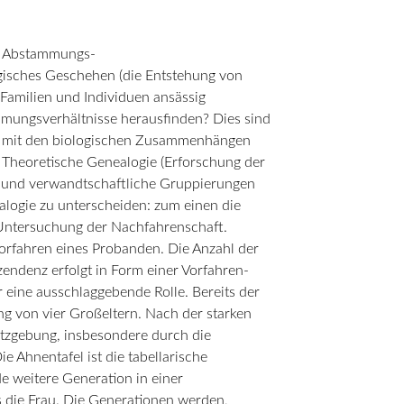
en Abstammungs-
ogisches Geschehen (die Entstehung von
 Familien und Individuen ansässig
mmungsverhältnisse herausfinden? Dies sind
ich mit den biologischen Zusammenhängen
 Theoretische Genealogie (Erforschung der
e und verwandtschaftliche Gruppierungen
alogie zu unterscheiden: zum einen die
e Untersuchung der Nachfahrenschaft.
orfahren eines Probanden. Die Anzahl der
zendenz erfolgt in Form einer Vorfahren-
er eine ausschlaggebende Rolle. Bereits der
ng von vier Großeltern. Nach der starken
setzgebung, insbesondere durch die
 Ahnentafel ist die tabellarische
e weitere Generation in einer
s die Frau. Die Generationen werden,