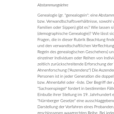
Abstammungslehre
Genealogie (gr. "genealogein": eine Abst
bzw. Verwandtschaftsverhältnisse, sowohl 
Familien oder Sippen) gibt es? Wie lassen 
(demographische Genealogie)? Wie lässt si
Fragen, die in dieser Rubrik Beachtung fi
und den verwandtschaftlichen Verflechtung
Regeln des genealogischen Geschehens) un
einzelner Individuen oder Reihen von Indiv
zeitlich zurückschreitende Erforschung der
Ahnenforschung ("Aszendenz") Die Aszenden
Personen ist in jeder Generation die doppel
bzw. Ahnentafel oder -liste. Der Begriff der
"Sachsenspiegel" fordert in bestimmten Fäl
Einbuße ihrer Stellung im 19. Jahrhundert 
"Nürnberger Gesetze" eine ausschlaggebende
Darstellung der Vorfahren eines Probanden.
geschlossenen waagrechten Reihe. Bei jede