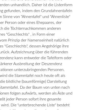
rden unhandlich. Daher ist die Listenform
ung gefunden, indem den Grundahnentafeln
im Sinne von "Ahnentafel" und "Ahnenliste"
r Person oder eines Ehepaares, der
t auch die Töchternachkommen anderen
s "Geschlechts" , in Form einer
 vom Prinzip der Namenseinheit natürlich
s "Geschlechts", dessen Angehörige ihre
urück. Aufzeichnung über die führenden
szendenz kann entweder die Tafelform oder
 stärkerer Ausbreitung der Deszendenz
erationen unterzubringenden Personen.
wird die Stammtafel noch heute oft als
ie bildliche (baumförmige) Darstellung
Stammtafel. Da der Baum von unten nach
onen folgen aufwärts, werden als Äste und
ießt jeder Person sofort ihre gesamte
wird. Die "unterbrechende Liste" besteht