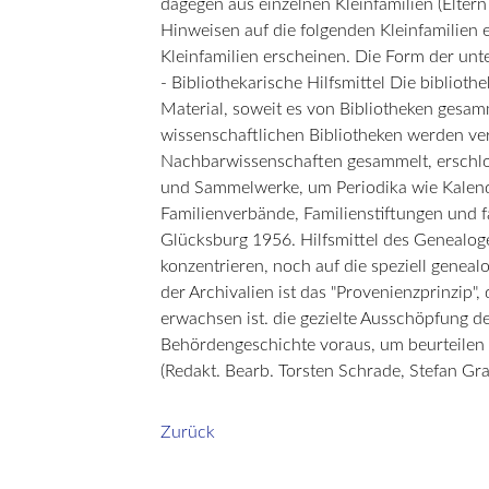
dagegen aus einzelnen Kleinfamilien (Elter
Hinweisen auf die folgenden Kleinfamilien 
Kleinfamilien erscheinen. Die Form der unt
- Bibliothekarische Hilfsmittel Die bibliot
Material, soweit es von Bibliotheken gesam
wissenschaftlichen Bibliotheken werden ver
Nachbarwissenschaften gesammelt, erschlos
und Sammelwerke, um Periodika wie Kalende
Familienverbände, Familienstiftungen und f
Glücksburg 1956. Hilfsmittel des Genealoge
konzentrieren, noch auf die speziell gene
der Archivalien ist das "Provenienzprinzip
erwachsen ist. die gezielte Ausschöpfung d
Behördengeschichte voraus, um beurteilen 
(Redakt. Bearb. Torsten Schrade, Stefan Gra
Zurück