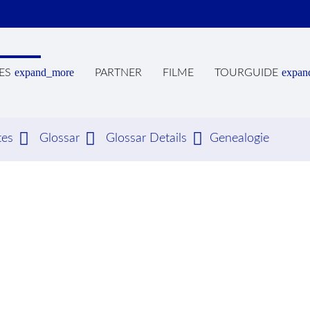
expand_more
expan
ES
PARTNER
FILME
TOURGUIDE
tes
Glossar
Glossar Details
Genealogie
hbegriffe
SUCH