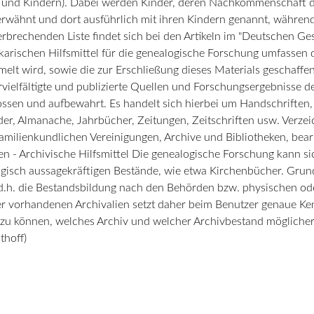
n und Kindern). Dabei werden Kinder, deren Nachkommenschaft dar
erwähnt und dort ausführlich mit ihren Kindern genannt, währen
erbrechenden Liste findet sich bei den Artikeln im "Deutschen Ge
hekarischen Hilfsmittel für die genealogische Forschung umfassen 
melt wird, sowie die zur Erschließung dieses Materials geschaffe
vielfältigte und publizierte Quellen und Forschungsergebnisse de
sen und aufbewahrt. Es handelt sich hierbei um Handschriften,
r, Almanache, Jahrbücher, Zeitungen, Zeitschriften usw. Verzei
amilienkundlichen Vereinigungen, Archive und Bibliotheken, bea
n - Archivische Hilfsmittel Die genealogische Forschung kann si
alogisch aussagekräftigen Bestände, wie etwa Kirchenbücher. Gr
", d.h. die Bestandsbildung nach den Behörden bzw. physischen od
er vorhandenen Archivalien setzt daher beim Benutzer genaue Kenn
zu können, welches Archiv und welcher Archivbestand möglicher
thoff)