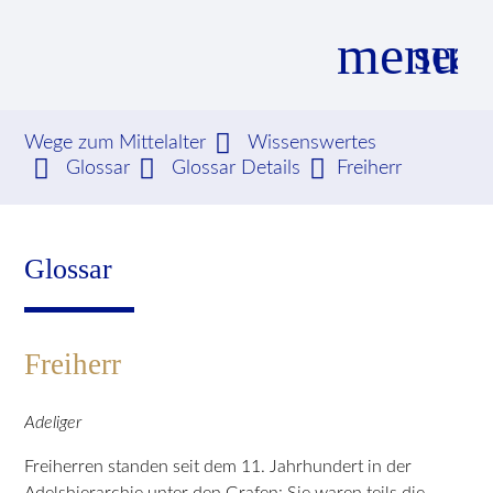
menu
sear
Wege zum Mittelalter
Wissenswertes
Glossar
Glossar Details
Freiherr
Suchbegriffe
SUCHEN
Glossar
Freiherr
Adeliger
Freiherren standen seit dem 11. Jahrhundert in der
Adelshierarchie unter den Grafen: Sie waren teils die