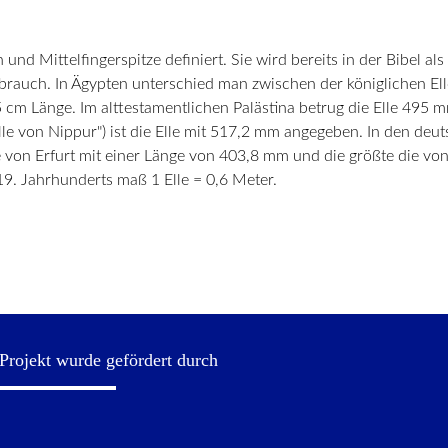
n und Mittelfingerspitze definiert. Sie wird bereits in der Bibel
ebrauch. In Ägypten unterschied man zwischen der königlichen El
 cm Länge. Im alttestamentlichen Palästina betrug die Elle 495 m
le von Nippur") ist die Elle mit 517,2 mm angegeben. In den deut
lle von Erfurt mit einer Länge von 403,8 mm und die größte die v
. Jahrhunderts maß 1 Elle = 0,6 Meter.
Projekt wurde gefördert durch