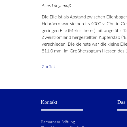
Altes Längemaß
Die Elle ist als Abstand zwischen Ellenboge
Hebräern war sie bereits 4000 v. Chr. in G
geringen Elle (Meh scherer) mit ungefähr 45
Zweistromland hergestellten Kupferstab ("El
verschieden. Die kleinste war die kleine E
811,0 mm. Im Großherzogtum Hessen des 19
Zurück
Kontakt
Das 
Barbarossa-Stiftung