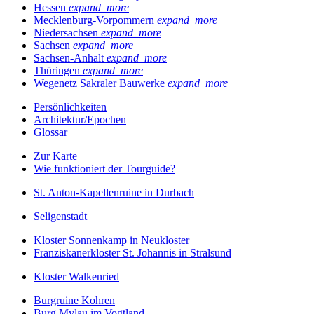
Hessen
expand_more
Mecklenburg-Vorpommern
expand_more
Niedersachsen
expand_more
Sachsen
expand_more
Sachsen-Anhalt
expand_more
Thüringen
expand_more
Wegenetz Sakraler Bauwerke
expand_more
Persönlichkeiten
Architektur/Epochen
Glossar
Zur Karte
Wie funktioniert der Tourguide?
St. Anton-Kapellenruine in Durbach
Seligenstadt
Kloster Sonnenkamp in Neukloster
Franziskanerkloster St. Johannis in Stralsund
Kloster Walkenried
Burgruine Kohren
Burg Mylau im Vogtland