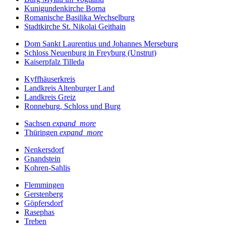
Kunigundenkirche Borna
Romanische Basilika Wechselburg
Stadtkirche St. Nikolai Geithain
Dom Sankt Laurentius und Johannes Merseburg
Schloss Neuenburg in Freyburg (Unstrut)
Kaiserpfalz Tilleda
Kyffhäuserkreis
Landkreis Altenburger Land
Landkreis Greiz
Ronneburg, Schloss und Burg
Sachsen
expand_more
Thüringen
expand_more
Nenkersdorf
Gnandstein
Kohren-Sahlis
Flemmingen
Gerstenberg
Göpfersdorf
Rasephas
Treben