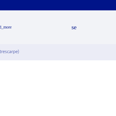
search
d_more
trescarpe)
EN