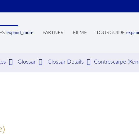
expand_more
expan
ES
PARTNER
FILME
TOURGUIDE
tes
Glossar
Glossar Details
Contrescarpe (Kon
hbegriffe
SUCH
e)